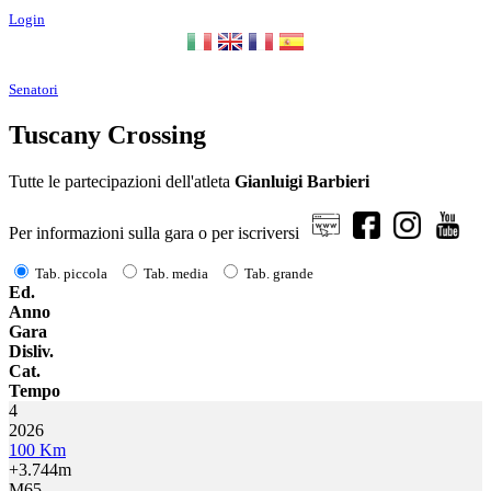
Login
Senatori
Tuscany Crossing
Tutte le partecipazioni dell'atleta
Gianluigi Barbieri
Per informazioni sulla gara o per iscriversi
Tab. piccola
Tab. media
Tab. grande
Ed.
Anno
Gara
Disliv.
Cat.
Tempo
4
2026
100 Km
+3.744m
M65