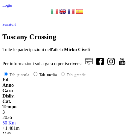
Login
Senatori
Tuscany Crossing
Tutte le partecipazioni dell'atleta
Mirko Civeli
Per informazioni sulla gara o per iscriversi
Tab. piccola
Tab. media
Tab. grande
Ed.
Anno
Gara
Disliv.
Cat.
Tempo
3
2026
50 Km
+1.481m
M45