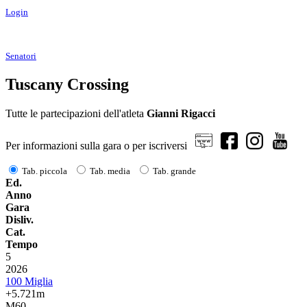
Login
Senatori
Tuscany Crossing
Tutte le partecipazioni dell'atleta
Gianni Rigacci
Per informazioni sulla gara o per iscriversi
Tab. piccola
Tab. media
Tab. grande
Ed.
Anno
Gara
Disliv.
Cat.
Tempo
5
2026
100 Miglia
+5.721m
M60