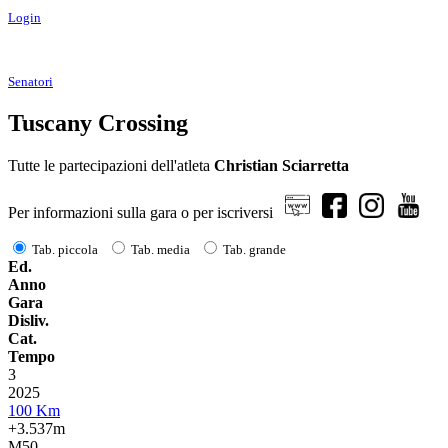
Login
Senatori
Tuscany Crossing
Tutte le partecipazioni dell'atleta
Christian Sciarretta
Per informazioni sulla gara o per iscriversi
Tab. piccola
Tab. media
Tab. grande
Ed.
Anno
Gara
Disliv.
Cat.
Tempo
3
2025
100 Km
+3.537m
M50