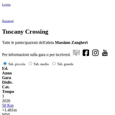
Login
Senatori
Tuscany Crossing
Tutte le partecipazioni dell'atleta
Massimo Zangheri
Per informazioni sulla gara o per iscriversi
Tab. piccola
Tab. media
Tab. grande
Ed.
Anno
Gara
Disliv.
Cat.
Tempo
3
2026
50 Km
+1.481m
M50